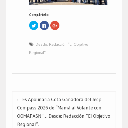
Compártelo:
Haz
Haz
Haz
clic
clic
clic
para
para
para
compartir
compartir
compartir
en
en
en
Twitter
Facebook
Google+
Desde: Redacción “El Objetivo
(Se
(Se
(Se
abre
abre
abre
en
en
en
Regional”
una
una
una
ventana
ventana
ventana
nueva)
nueva)
nueva)
Navegación
Es Apolinaria Cota Ganadora del Jeep
de
Compass 2026 de “Mamá al Volante con
entradas
OOMAPASN”… Desde: Redacción “El Objetivo
Regional”.