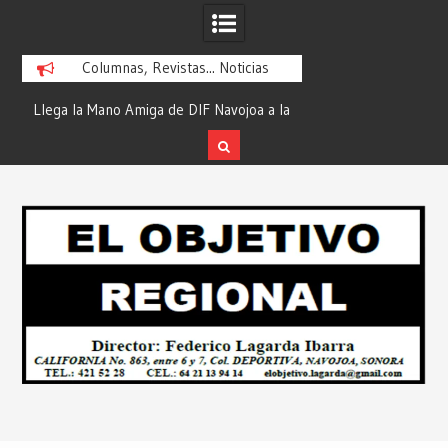
Columnas, Revistas... Noticias
ra
Llega la Mano Amiga de DIF Navojoa a la
¡En Etchojoa es Mom
y
Ampliación Beltrones con la Feria de
la Salud de Nuestra
Servicios… Desde: Redacción “El
Redacción “El Obj
Skip
l
Objetivo Regional”.
to
content