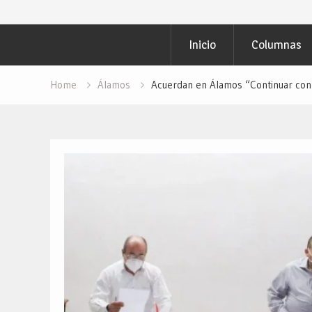
Presentaron en E
Fortalecer la Seg
Inicio
Columnas
Públicos… Desde:
En Álamos: Cerca
Redacción “El Obj
Home
Álamos
Acuerdan en Álamos “Continuar con