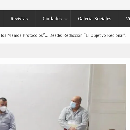
tchojoa Estrategia Preventiva para
uridad en Bailes Populares y Eventos
Revistas
Ciudades
Galería-Sociales
V
 Redacción “El Objetivo Regional”.
 de Quienes Más lo Necesitan… Desde:
etivo Regional”.
 los Mismos Protocolos”… Desde: Redacción “El Objetivo Regional”.