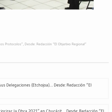
mos Protocolos”
,
Desde: Redacción “El Objetivo Regional”
sus Delegaciones (Etchojoa)… Desde: Redacción “El
iorizar la Obra 2021” en Chucárit… Desde: Redacción “El