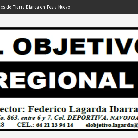
es de Tierra Blanca en Tesia Nuevo
stro de Agua… Desde: Redacción “El
”.
de de la Asamblea para la Consulta de
la Ley General de los Pueblos
mexicano… Desde: Redacción “El
”.
iga de DIF Navojoa a la Ampliación
 Feria de Servicios… Desde: Redacción
onal”.
Momento de Actuar por la Salud de
s!… Desde: Redacción “El Objetivo
lido con las Familias de Huicochic”…
 “El Objetivo Regional”.
 a las Casas de Salud Rurales de
Redacción “El Objetivo Regional”.