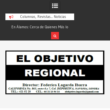
Columnas, Revistas... Noticias
En Álamos: Cerca de Quienes Más lo
Es María Rosario Es
ad
Necesitan… Desde: Redacción “El
Ganadora del A
Objetivo Regional”.
ATTITUDE de “GAN
Skip
2026”… Desde: Reda
to
Regio
content