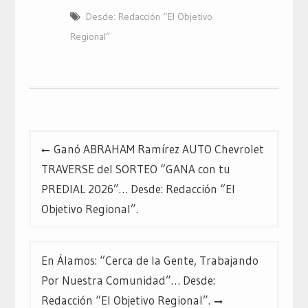
en
en
en
Twitter
Facebook
Google+
Desde: Redacción “El Objetivo
(Se
(Se
(Se
abre
abre
abre
en
en
en
Regional”
una
una
una
ventana
ventana
ventana
nueva)
nueva)
nueva)
Navegación
Ganó ABRAHAM Ramírez AUTO Chevrolet
de
TRAVERSE del SORTEO “GANA con tu
entradas
PREDIAL 2026”… Desde: Redacción “El
Objetivo Regional”.
En Álamos: “Cerca de la Gente, Trabajando
Por Nuestra Comunidad”… Desde:
Redacción “El Objetivo Regional”.