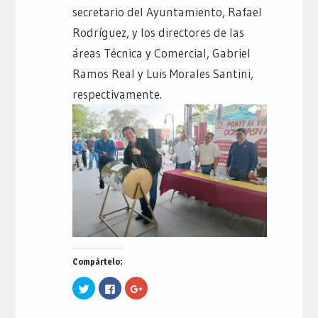
secretario del Ayuntamiento, Rafael
Rodríguez, y los directores de las
áreas Técnica y Comercial, Gabriel
Ramos Real y Luis Morales Santini,
respectivamente.
Compártelo:
Haz
Haz
Haz
clic
clic
clic
para
para
para
compartir
compartir
compartir