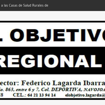
 a las Casas de Salud Rurales de
Redacción “El Objetivo Regional”.
tchojoa Estrategia Preventiva para
uridad en Bailes Populares y Eventos
 Redacción “El Objetivo Regional”.
 de Quienes Más lo Necesitan… Desde:
etivo Regional”.
 Esquer la Afortunada Ganadora del
GE ATTITUDE de “GANA CON TU
Desde: Redacción “El Objetivo
Empresarial Plan Integral para
oa… Desde: Redacción “El Objetivo
ECTOR CIUDADANO”… Desde:
etivo Regional”.
s Hacer Realidad el PLAN INTEGRAL