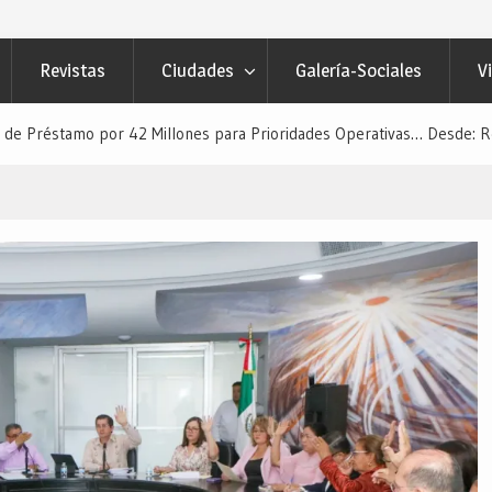
 Navojoa… Desde: Redacción “El
”.
Revistas
Ciudades
Galería-Sociales
V
ECTOR CIUDADANO”… Desde:
etivo Regional”.
 de Préstamo por 42 Millones para Prioridades Operativas… Desde: Re