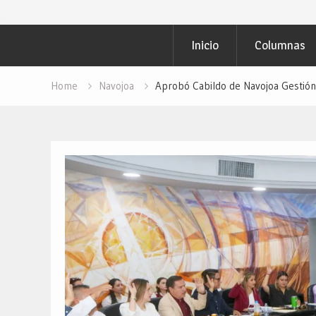
para PAVIMENTAR
Objetivo Regional
Inicio
Columnas
Campaña: “INSP
Redacción “El Obj
Home
Navojoa
Aprobó Cabildo de Navojoa Gestión