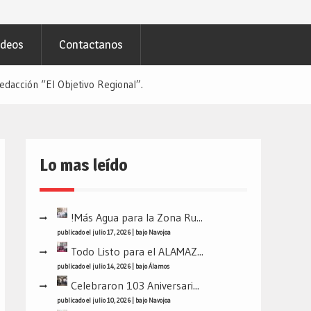
ideos
Contactanos
dacción “El Objetivo Regional”.
Lo mas leído
!Más Agua para la Zona Ru...
publicado el julio 17, 2026
|
bajo
Navojoa
Todo Listo para el ALAMAZ...
publicado el julio 14, 2026
|
bajo
Álamos
Celebraron 103 Aniversari...
publicado el julio 10, 2026
|
bajo
Navojoa