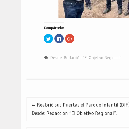
Compártelo:
Haz
Haz
Haz
clic
clic
clic
para
para
para
compartir
compartir
compartir
en
en
en
Twitter
Facebook
Google+
Desde: Redacción “El Objetivo Regional”
(Se
(Se
(Se
abre
abre
abre
en
en
en
una
una
una
ventana
ventana
ventana
nueva)
nueva)
nueva)
Navegación
Reabrió sus Puertas el Parque Infantil (
de
Desde: Redacción “El Objetivo Regional”.
entradas