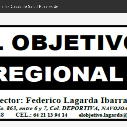
 a las Casas de Salud Rurales de
Redacción “El Objetivo Regional”.
tchojoa Estrategia Preventiva para
uridad en Bailes Populares y Eventos
 Redacción “El Objetivo Regional”.
 de Quienes Más lo Necesitan… Desde:
etivo Regional”.
 Esquer la Afortunada Ganadora del
GE ATTITUDE de “GANA CON TU
Desde: Redacción “El Objetivo
Empresarial Plan Integral para
oa… Desde: Redacción “El Objetivo
ECTOR CIUDADANO”… Desde:
etivo Regional”.
s Hacer Realidad el PLAN INTEGRAL