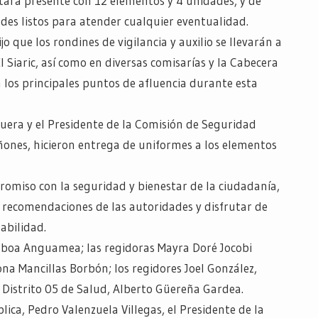
ará presente con 12 elementos y 4 unidades, y de
ades listos para atender cualquier eventualidad.
jo que los rondines de vigilancia y auxilio se llevarán a
l Siaric, así como en diversas comisarías y la Cabecera
 los principales puntos de afluencia durante esta
guera y el Presidente de la Comisión de Seguridad
ñones, hicieron entrega de uniformes a los elementos
omiso con la seguridad y bienestar de la ciudadanía,
 recomendaciones de las autoridades y disfrutar de
abilidad.
orboa Anguamea; las regidoras Mayra Doré Jocobi
na Mancillas Borbón; los regidores Joel González,
 Distrito 05 de Salud, Alberto Güereña Gardea.
ica, Pedro Valenzuela Villegas, el Presidente de la