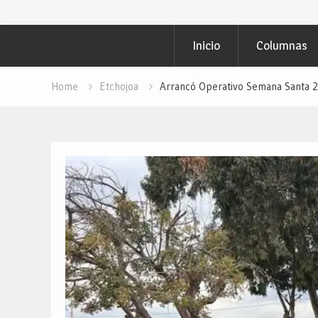
para PAVIMENTAR
Objetivo Regional
Inicio
Columnas
Campaña: “INSP
Redacción “El Obj
Home
Etchojoa
Arrancó Operativo Semana Santa 2