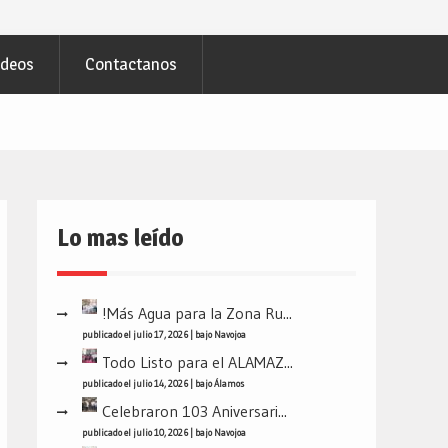
ideos
Contactanos
Lo mas leído
!Más Agua para la Zona Ru...
publicado el julio 17, 2026
|
bajo
Navojoa
Todo Listo para el ALAMAZ...
publicado el julio 14, 2026
|
bajo
Álamos
Celebraron 103 Aniversari...
publicado el julio 10, 2026
|
bajo
Navojoa