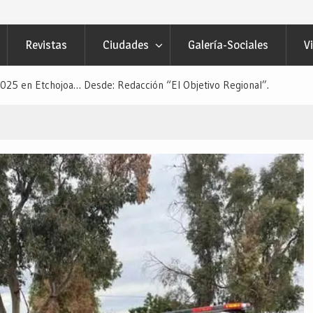
 Navojoa… Desde: Redacción “El
”.
Revistas
Ciudades
Galería-Sociales
V
ECTOR CIUDADANO”… Desde:
etivo Regional”.
025 en Etchojoa… Desde: Redacción “El Objetivo Regional”.