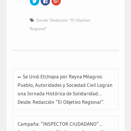
clic
clic
clic
para
para
para
compartir
compartir
compartir
en
en
en
Twitter
Facebook
Google+
Desde: Redacción “El Objetivo
(Se
(Se
(Se
abre
abre
abre
en
en
en
Regional”
una
una
una
ventana
ventana
ventana
nueva)
nueva)
nueva)
Navegación
Se Unió Etchojoa por Reyna Milagros:
de
Pueblo, Autoridades y Sociedad Civil Logran
entradas
una Jornada Histórica de Solidaridad…
Desde: Redacción “El Objetivo Regional”.
Campaña: “INSPECTOR CIUDADANO”…