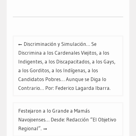
Twitter
Facebook
Google+
(Se
(Se
(Se
abre
abre
abre
en
en
en
una
una
una
ventana
ventana
ventana
nueva)
nueva)
nueva)
Navegación
Discriminación y Simulación… Se
de
Discrimina a los Cardenales Viejitos, a los
entradas
Indigentes, a los Discapacitados, a los Gays,
a los Gorditos, a los Indígenas, a los
Candidatos Pobres… Aunque se Diga lo
Contrario… Por: Federico Lagarda Ibarra.
Festejaron a lo Grande a Mamás
Navojoenses… Desde: Redacción “El Objetivo
Regional”.