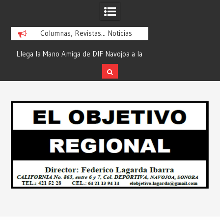
Columnas, Revistas... Noticias
ra
Llega la Mano Amiga de DIF Navojoa a la
¡En Etchojoa es Mom
y
Ampliación Beltrones con la Feria de
la Salud de Nuestra
Servicios… Desde: Redacción “El
Redacción “El Obj
Skip
l
Objetivo Regional”.
to
content