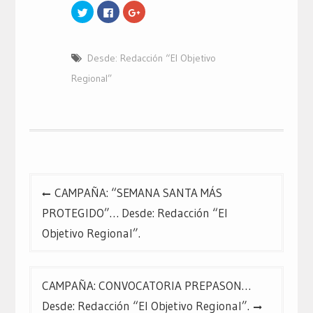
Haz
Haz
Haz
clic
clic
clic
para
para
para
compartir
compartir
compartir
en
en
en
Twitter
Facebook
Google+
Desde: Redacción “El Objetivo
(Se
(Se
(Se
abre
abre
abre
en
en
en
Regional”
una
una
una
ventana
ventana
ventana
nueva)
nueva)
nueva)
Navegación
CAMPAÑA: “SEMANA SANTA MÁS
de
PROTEGIDO”… Desde: Redacción “El
entradas
Objetivo Regional”.
CAMPAÑA: CONVOCATORIA PREPASON…
Desde: Redacción “El Objetivo Regional”.