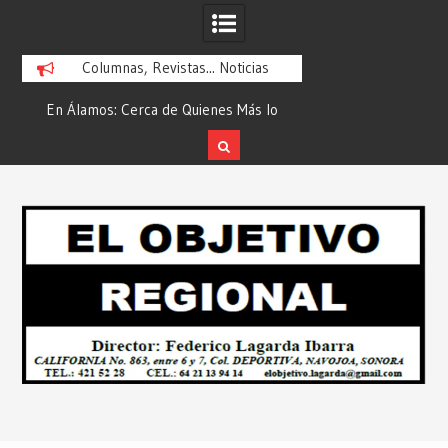
Columnas, Revistas... Noticias
En Álamos: Cerca de Quienes Más lo
Es María Rosario Esquer l
Necesitan… Desde: Redacción “El
Ganadora del AUTOMÓ
Objetivo Regional”.
ATTITUDE de “GANA CON
Skip
2026”… Desde: Redacción 
to
Regional”.
content