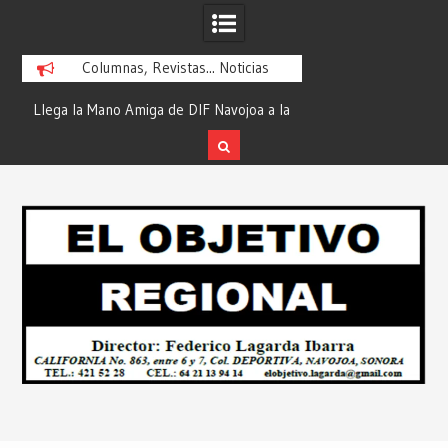
Columnas, Revistas... Noticias
ra
Llega la Mano Amiga de DIF Navojoa a la
¡En Etchojoa es Mom
y
Ampliación Beltrones con la Feria de
la Salud de Nuestra
Servicios… Desde: Redacción “El
Redacción “El Obj
Skip
l
Objetivo Regional”.
to
content