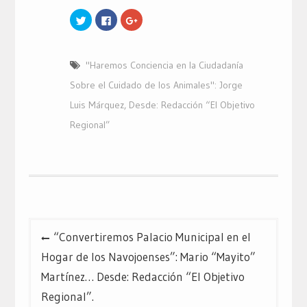
Haz
Haz
Haz
clic
clic
clic
para
para
para
compartir
compartir
compartir
en
en
en
Twitter
Facebook
Google+
"Haremos Conciencia en la Ciudadanía
(Se
(Se
(Se
abre
abre
abre
en
en
en
Sobre el Cuidado de los Animales": Jorge
una
una
una
ventana
ventana
ventana
Luis Márquez
,
Desde: Redacción “El Objetivo
nueva)
nueva)
nueva)
Regional”
Navegación
“Convertiremos Palacio Municipal en el
de
Hogar de los Navojoenses”: Mario “Mayito”
entradas
Martínez… Desde: Redacción “El Objetivo
Regional”.