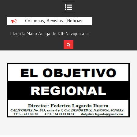
Columnas, Revistas... Noticias
ra
Llega la Mano Amiga de DIF Navojoa a la
¡En Etchojoa es Mom
y
Ampliación Beltrones con la Feria de
la Salud de Nuestra
Servicios… Desde: Redacción “El
Redacción “El Obj
Skip
l
Objetivo Regional”.
to
content