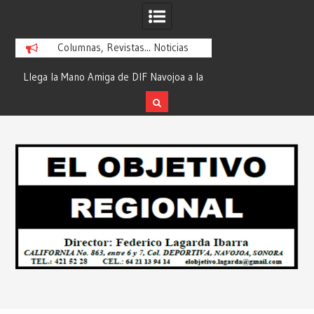
Columnas, Revistas... Noticias
Llega la Mano Amiga de DIF Navojoa a la
¡En Etchojoa es Momen
Ampliación Beltrones con la Feria de
la Salud de Nuestras F
Servicios… Desde: Redacción “El
Redacción “El Objet
Skip
Objetivo Regional”.
to
content