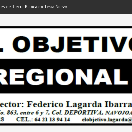
es de Tierra Blanca en Tesia Nuevo
stro de Agua… Desde: Redacción “El
”.
de de la Asamblea para la Consulta de
la Ley General de los Pueblos
mexicano… Desde: Redacción “El
”.
iga de DIF Navojoa a la Ampliación
 Feria de Servicios… Desde: Redacción
onal”.
Momento de Actuar por la Salud de
s!… Desde: Redacción “El Objetivo
lido con las Familias de Huicochic”…
 “El Objetivo Regional”.
 a las Casas de Salud Rurales de
Redacción “El Objetivo Regional”.