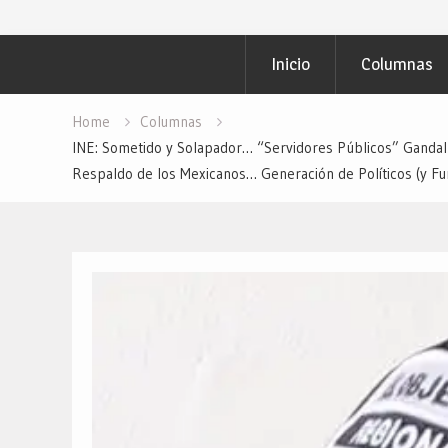
Presentaron en E
Fortalecer la Seg
Inicio
Columnas
Públicos… Desde:
En Álamos: Cerca
Redacción “El Obj
Home
Columnas
INE: Sometido y Solapador… “Servidores Públicos” Gandall
Respaldo de los Mexicanos… Generación de Políticos (y Fun