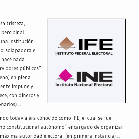
sa tristeza,
 percibir al
una institución
o: solapadora e
o hace nada
rvidores públicos”
eno) en plena
mente impune y
ece, con dineros y
cenarios)…
ndo todavía era conocido como IFE, el cual se fue
no constitucional autónomo” encargado de organizar
o máxima autoridad electoral (en primera instancia)…