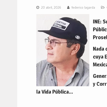
20 abril, 2026
federico lagarda
INE: 
Públi
Prosel
Nada q
cuya E
Mexic
Genera
y Cor
la Vida Pública…