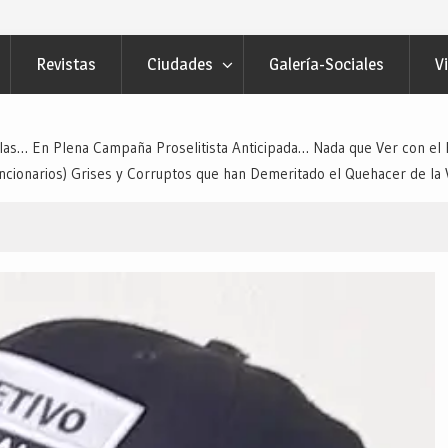
tchojoa Estrategia Preventiva para
uridad en Bailes Populares y Eventos
Revistas
Ciudades
Galería-Sociales
V
 Redacción “El Objetivo Regional”.
 de Quienes Más lo Necesitan… Desde:
etivo Regional”.
as… En Plena Campaña Proselitista Anticipada… Nada que Ver con el Pr
cionarios) Grises y Corruptos que han Demeritado el Quehacer de la V