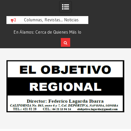
Columnas, Revistas... Noticias
En Álamos: Cerca de Quienes Más lo
Es María Rosario Es
ad
Necesitan… Desde: Redacción “El
Ganadora del A
Objetivo Regional”.
ATTITUDE de “GAN
Skip
2026”… Desde: Reda
to
Regio
content