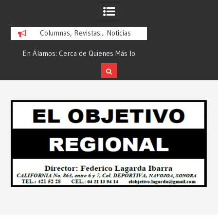
Columnas, Revistas... Noticias
En Álamos: Cerca de Quienes Más lo
Es María Rosario Es
ad
Necesitan… Desde: Redacción “El
Ganadora del A
Objetivo Regional”.
ATTITUDE de “GAN
Skip
2026”… Desde: Reda
to
Regio
content