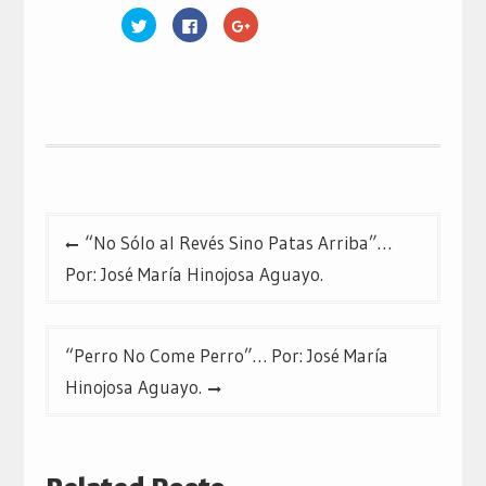
Haz
Haz
Haz
clic
clic
clic
para
para
para
compartir
compartir
compartir
en
en
en
Twitter
Facebook
Google+
(Se
(Se
(Se
abre
abre
abre
en
en
en
una
una
una
ventana
ventana
ventana
nueva)
nueva)
nueva)
Navegación
“No Sólo al Revés Sino Patas Arriba”…
de
Por: José María Hinojosa Aguayo.
entradas
“Perro No Come Perro”… Por: José María
Hinojosa Aguayo.