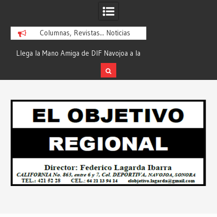
Columnas, Revistas... Noticias
la
¡En Etchojoa es Momento de Actuar por
“Compromiso Cumplid
la Salud de Nuestras Familias!… Desde:
de Huicochic”… Des
Redacción “El Objetivo Regional”.
Objetivo R
Skip
to
content