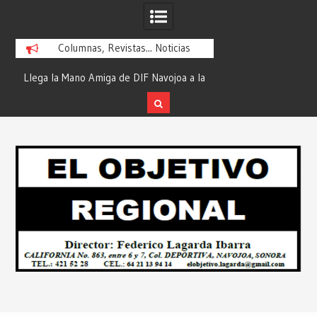
Columnas, Revistas... Noticias
ra
Llega la Mano Amiga de DIF Navojoa a la
¡En Etchojoa es Mom
y
Ampliación Beltrones con la Feria de
la Salud de Nuestra
Servicios… Desde: Redacción “El
Redacción “El Obj
Skip
l
Objetivo Regional”.
to
content