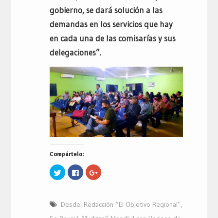
gobierno, se dará solución a las
demandas en los servicios que hay
en cada una de las comisarías y sus
delegaciones”.
Compártelo:
Haz
Haz
Haz
clic
clic
clic
para
para
para
compartir
compartir
compartir
en
en
en
Twitter
Facebook
Google+
Desde: Redacción “El Objetivo Regional”
,
(Se
(Se
(Se
abre
abre
abre
en
en
en