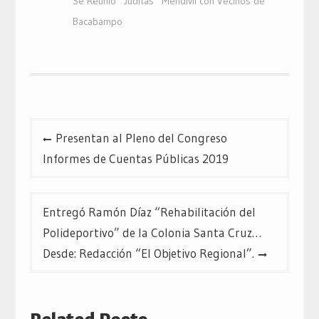
Se Reunió “Juditas” Mendívil con Vecinos de
una
una
una
ventana
ventana
ventana
Bacabampo
nueva)
nueva)
nueva)
Navegación
Presentan al Pleno del Congreso
de
Informes de Cuentas Públicas 2019
entradas
Entregó Ramón Díaz “Rehabilitación del
Polideportivo” de la Colonia Santa Cruz…
Desde: Redacción “El Objetivo Regional”.