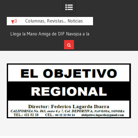
Columnas, Revistas... Noticias
la
¡En Etchojoa es Momento de Actuar por
“Compromiso Cumplid
la Salud de Nuestras Familias!… Desde:
de Huicochic”… Des
Redacción “El Objetivo Regional”.
Objetivo R
Skip
to
content