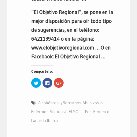
“El Objetivo Regional”, se pone en la
mejor disposición para oír todo tipo
de sugerencias, en el teléfono:
6421139414 o en la página:
www.elobjetivoregional.com … O en
Facebook: El Objetivo Regional …
Compártelo:
Haz
Haz
Haz
clic
clic
clic
para
para
para
compartir
compartir
compartir
en
en
en
Twitter
Facebook
Google+
Alcohólicos: ¿Borrachos Abusivos o
(Se
(Se
(Se
abre
abre
abre
en
en
en
Enfermos Suicidas?
,
El SOL... Por: Federico
una
una
una
ventana
ventana
ventana
Lagarda Ibarra
nueva)
nueva)
nueva)