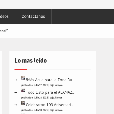
ideos
Contactanos
onal”.
Lo mas leído
!Más Agua para la Zona Ru...
publicado el julio 17, 2026
|
bajo
Navojoa
Todo Listo para el ALAMAZ...
publicado el julio 14, 2026
|
bajo
Álamos
Celebraron 103 Aniversari...
publicado el julio 10, 2026
|
bajo
Navojoa