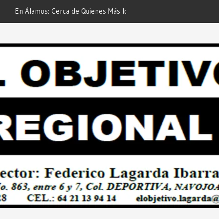
 de Quienes Más lo Necesitan… Desde:
Es María Rosario Esquer la
etivo Regional”.
AUTOMÓVIL DODGE ATTIT
PREDIAL 2026”… Desde: Red
Regional”.