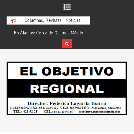
Columnas, Revistas... Noticias
En Álamos: Cerca de Quienes Más lo
Es María Rosario Es
ad
Necesitan… Desde: Redacción “El
Ganadora del A
Objetivo Regional”.
ATTITUDE de “GAN
Skip
2026”… Desde: Reda
to
Regio
content