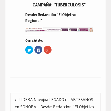
CAMPAÑA: “TUBERCULOSIS”
Desde: Redacción “El Objetivo
Regional”
Compártelo:
Haz
Haz
Haz
clic
clic
clic
para
para
para
compartir
compartir
compartir
en
en
en
Twitter
Facebook
Google+
(Se
(Se
(Se
abre
abre
abre
en
en
en
una
una
una
ventana
ventana
ventana
nueva)
nueva)
nueva)
Navegación
LIDERA Navojoa LEGADO de ARTESANOS
de
en SONORA… Desde: Redacción “El Objetivo