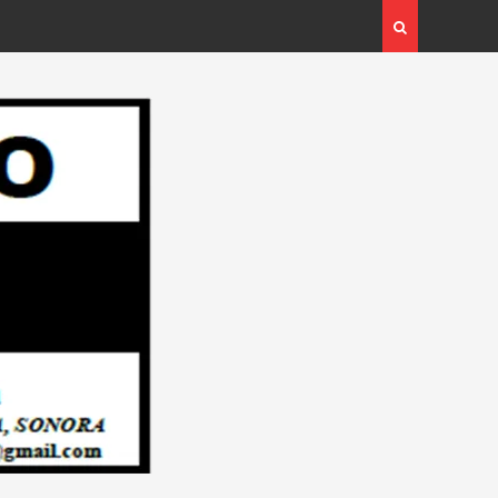
l Plan Integral para
Campaña: “INSPECTOR CIUDADANO”…
 Redacción “El Objetivo
Redacción “El Objetivo Regional”.