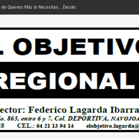
 Esquer la Afortunada Ganadora del
Respalda Sector Empresaria
GE ATTITUDE de “GANA CON TU
Pavimentar Navojoa… Desde:
Desde: Redacción “El Objetivo
Regional”.