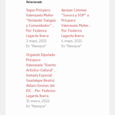
Relacionado
abre
abre
abre
en
en
en
una
una
una
Sigue Próspero
Apoyan Colonias
ventana
ventana
ventana
nueva)
nueva)
nueva)
Valenzuela Muñer
“Sonora y SOP” a
“Visitando Tianguis
Próspero
y Comunidades”...
Valenzuela Muñer...
Por: Federico
Por: Federico
Lagarda Ibarra.
Lagarda Ibarra.
3 mayo, 2021
4 mayo, 2021
En "Navojoa"
En "Navojoa"
Organizó Diputado
Próspero
Valenzuela “Evento
Artístico-Cultural”…
Invitada Especial:
Guadalupe Beatriz
Aldaco Encinas del
ISC… Por: Federico
Lagarda Ibarra.
31 enero, 2022
En "Navojoa"