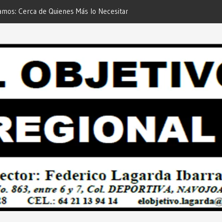
 de Quienes Más lo Necesitan… Desde:
Es María Rosario Esquer la
etivo Regional”.
AUTOMÓVIL DODGE ATTIT
PREDIAL 2026”… Desde: Red
Regional”.