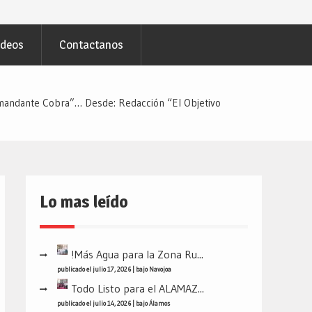
ideos
Contactanos
omandante Cobra”… Desde: Redacción “El Objetivo
Lo mas leído
!Más Agua para la Zona Ru...
publicado el julio 17, 2026
|
bajo
Navojoa
Todo Listo para el ALAMAZ...
publicado el julio 14, 2026
|
bajo
Álamos