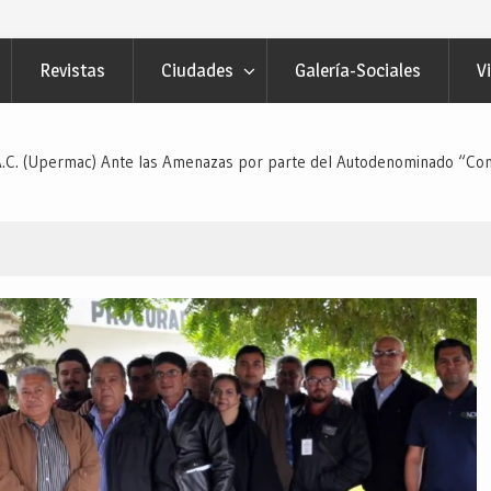
Revistas
Ciudades
Galería-Sociales
V
o A.C. (Upermac) Ante las Amenazas por parte del Autodenominado “C