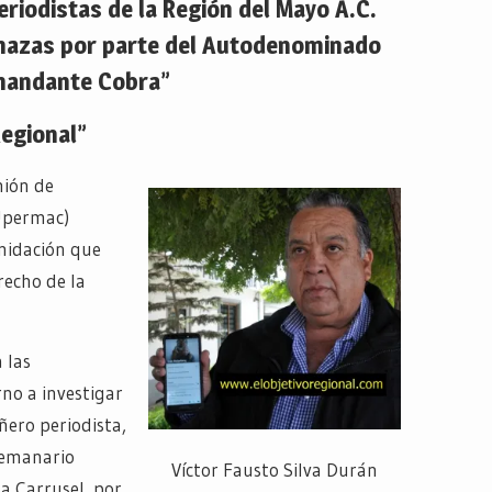
eriodistas de la Región del Mayo A.C.
nazas por parte del Autodenominado
andante Cobra”
Regional”
nión de
(Upermac)
midación que
recho de la
 las
rno a investigar
ero periodista,
 semanario
Víctor Fausto Silva Durán
a Carrusel, por