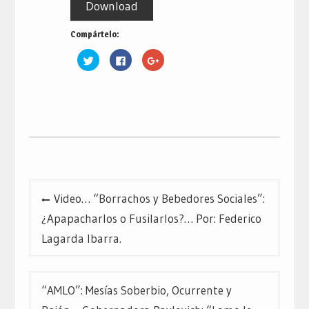
Download
Compártelo:
Haz
Haz
Haz
clic
clic
clic
para
para
para
compartir
compartir
compartir
en
en
en
Twitter
Facebook
Google+
(Se
(Se
(Se
abre
abre
abre
en
en
en
una
una
una
ventana
ventana
ventana
nueva)
nueva)
nueva)
Navegación
Video… “Borrachos y Bebedores Sociales”:
de
¿Apapacharlos o Fusilarlos?… Por: Federico
entradas
Lagarda Ibarra.
“AMLO”: Mesías Soberbio, Ocurrente y