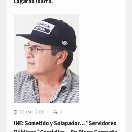
Lagarda Ibarra.
20 abril, 2026
0
INE: Sometido y Solapador… “Servidores
Públicos” Gandallas… En Plena Campaña