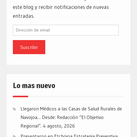
este blog y recibir notificaciones de nuevas
entradas.
Dirección
de
email
Lo mas nuevo
Llegaron Médicos a las Casas de Salud Rurales de
Navojoa… Desde: Redacción “El Objetivo
Regional”.
4 agosto, 2026
Presentaron en Etchojoa Estrategia Preventiva