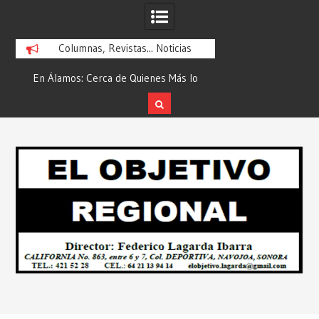
Columnas, Revistas... Noticias
En Álamos: Cerca de Quienes Más lo
Es María Rosario Es
ad
Necesitan… Desde: Redacción “El
Ganadora del A
Objetivo Regional”.
ATTITUDE de “GAN
Skip
2026”… Desde: Reda
to
Regio
content