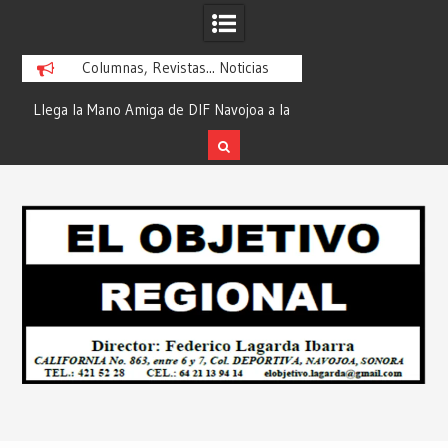
Columnas, Revistas... Noticias
ra
Llega la Mano Amiga de DIF Navojoa a la
¡En Etchojoa es Mom
y
Ampliación Beltrones con la Feria de
la Salud de Nuestra
Servicios… Desde: Redacción “El
Redacción “El Obj
Skip
l
Objetivo Regional”.
to
content