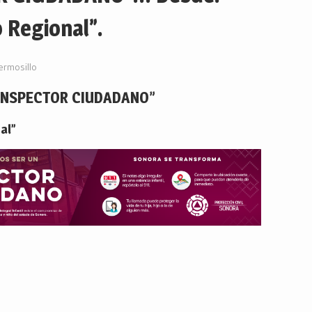
 Regional”.
ermosillo
INSPECTOR CIUDADANO”
al”