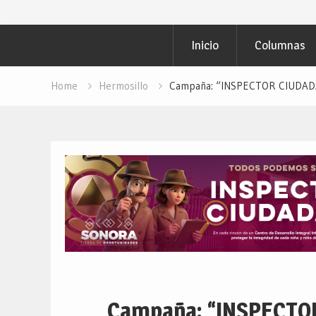
para PAVIMENTAR
Objetivo Regional
Inicio
Columnas
Campaña: “INSP
Redacción “El Obj
Home
Hermosillo
Campaña: “INSPECTOR CIUDADAN
Campaña: “INSPECTO