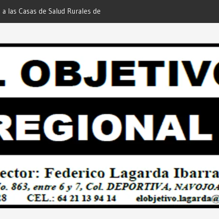
 a las Casas de Salud Rurales de
Redacción “El Objetivo Regional”.
tchojoa Estrategia Preventiva para
uridad en Bailes Populares y Eventos
 Redacción “El Objetivo Regional”.
 de Quienes Más lo Necesitan… Desde:
etivo Regional”.
 Esquer la Afortunada Ganadora del
GE ATTITUDE de “GANA CON TU
Desde: Redacción “El Objetivo
Empresarial Plan Integral para
oa… Desde: Redacción “El Objetivo
ECTOR CIUDADANO”… Desde:
etivo Regional”.
s Hacer Realidad el PLAN INTEGRAL