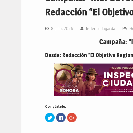
Redacción “El Objetivo
8 julio, 2026
federico lagarda
H
Campaña: “
Desde: Redacción “El Objetivo Region
Compártelo:
Haz
Haz
Haz
clic
clic
clic
para
para
para
compartir
compartir
compartir
en
en
en