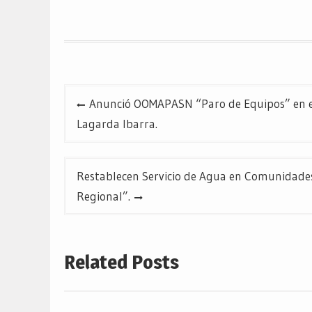
Twitter
Facebook
Google+
(Se
(Se
(Se
abre
abre
abre
en
en
en
una
una
una
ventana
ventana
ventana
nueva)
nueva)
nueva)
Navegación
Anunció OOMAPASN “Paro de Equipos” en el S
de
Lagarda Ibarra.
entradas
Restablecen Servicio de Agua en Comunidades 
Regional”.
Related Posts