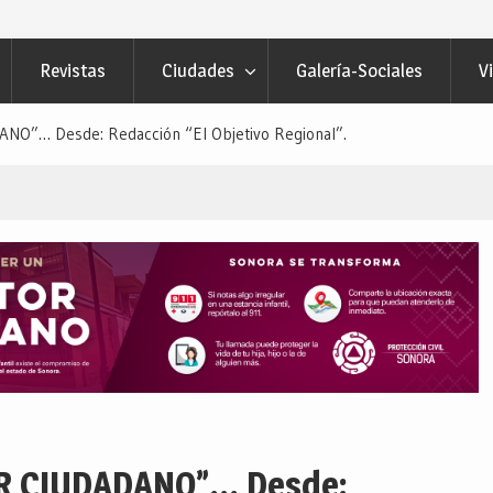
 Navojoa… Desde: Redacción “El
”.
Revistas
Ciudades
Galería-Sociales
V
ECTOR CIUDADANO”… Desde:
etivo Regional”.
O”… Desde: Redacción “El Objetivo Regional”.
R CIUDADANO”… Desde: