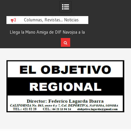
Columnas, Revistas... Noticias
ra
Llega la Mano Amiga de DIF Navojoa a la
¡En Etchojoa es Mom
y
Ampliación Beltrones con la Feria de
la Salud de Nuestra
Servicios… Desde: Redacción “El
Redacción “El Obj
Skip
l
Objetivo Regional”.
to
content