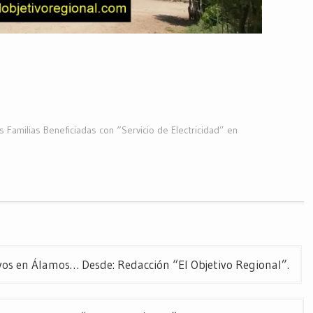
 Familias Beneficiadas con “Servicio de Electricidad” en
vos en Álamos… Desde: Redacción “El Objetivo Regional”.