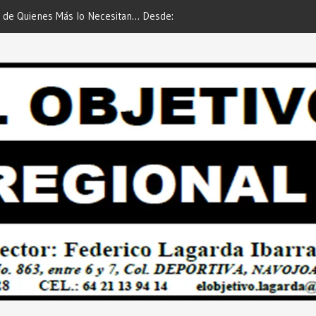
 de Quienes Más lo Necesitan… Desde:
Es María Rosario Esquer la
etivo Regional”.
AUTOMÓVIL DODGE ATTIT
PREDIAL 2026”… Desde: Red
Regional”.