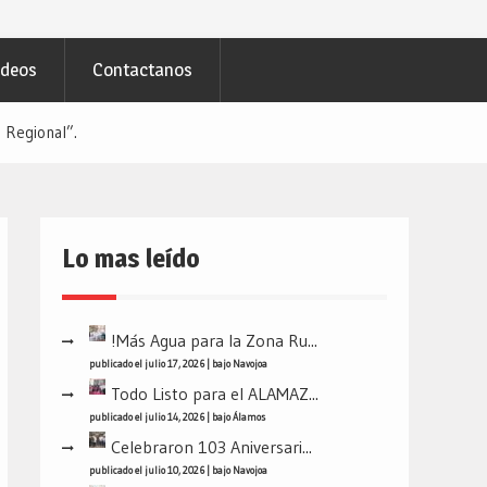
ideos
Contactanos
 Regional”.
Lo mas leído
!Más Agua para la Zona Ru...
publicado el julio 17, 2026
|
bajo
Navojoa
Todo Listo para el ALAMAZ...
publicado el julio 14, 2026
|
bajo
Álamos
Celebraron 103 Aniversari...
publicado el julio 10, 2026
|
bajo
Navojoa