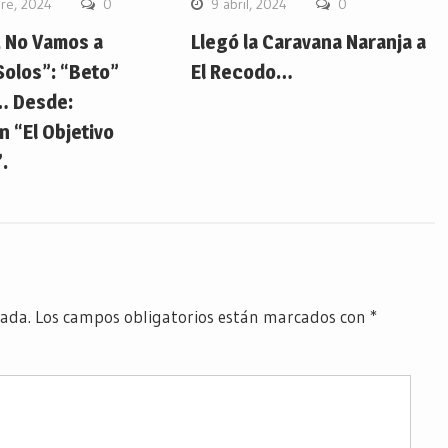
re, 2024
0
9 abril, 2024
0
, No Vamos a
Llegó la Caravana Naranja a
Solos”: “Beto”
El Recodo…
… Desde:
 “El Objetivo
.
cada.
Los campos obligatorios están marcados con
*