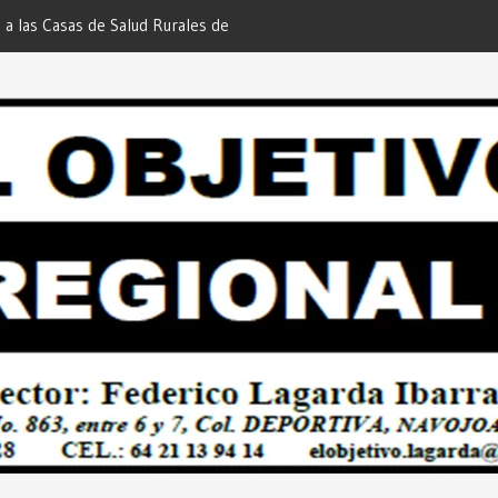
 a las Casas de Salud Rurales de
Redacción “El Objetivo Regional”.
tchojoa Estrategia Preventiva para
uridad en Bailes Populares y Eventos
 Redacción “El Objetivo Regional”.
 de Quienes Más lo Necesitan… Desde:
etivo Regional”.
 Esquer la Afortunada Ganadora del
GE ATTITUDE de “GANA CON TU
Desde: Redacción “El Objetivo
Empresarial Plan Integral para
oa… Desde: Redacción “El Objetivo
ECTOR CIUDADANO”… Desde:
etivo Regional”.
s Hacer Realidad el PLAN INTEGRAL