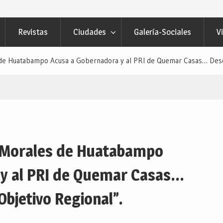
 Navojoa… Desde: Redacción “El
”.
Revistas
Ciudades
Galería-Sociales
V
ECTOR CIUDADANO”… Desde:
etivo Regional”.
 de Huatabampo Acusa a Gobernadora y al PRI de Quemar Casas… Desde
s Morales de Huatabampo
y al PRI de Quemar Casas…
Objetivo Regional”.