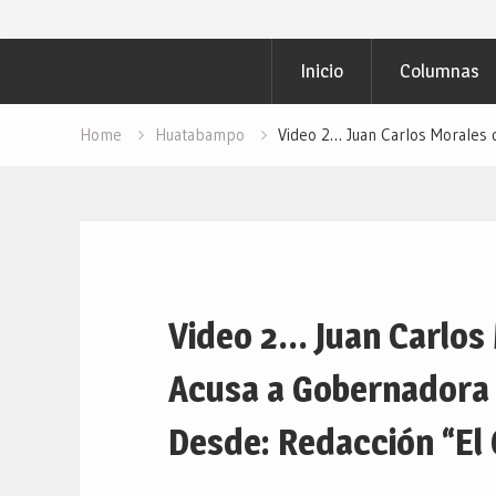
para PAVIMENTAR
Objetivo Regional
Inicio
Columnas
Campaña: “INSP
Redacción “El Obj
Home
Huatabampo
Video 2… Juan Carlos Morales
Video 2… Juan Carlo
Acusa a Gobernadora 
Desde: Redacción “El 