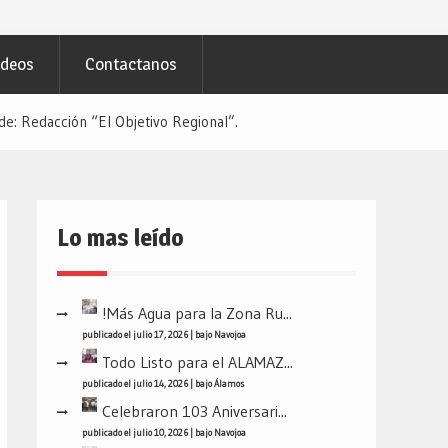
ideos
Contactanos
: Redacción “El Objetivo Regional”.
Lo mas leído
!Más Agua para la Zona Ru...
publicado el julio 17, 2026
|
bajo
Navojoa
Todo Listo para el ALAMAZ...
publicado el julio 14, 2026
|
bajo
Álamos
Celebraron 103 Aniversari...
publicado el julio 10, 2026
|
bajo
Navojoa