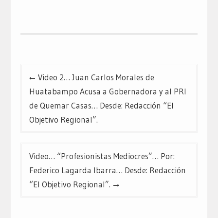
en
en
en
Twitter
Facebook
Google+
(Se
(Se
(Se
abre
abre
abre
en
en
en
una
una
una
ventana
ventana
ventana
nueva)
nueva)
nueva)
Navegación
Video 2… Juan Carlos Morales de
de
Huatabampo Acusa a Gobernadora y al PRI
entradas
de Quemar Casas… Desde: Redacción “El
Objetivo Regional”.
Video… “Profesionistas Mediocres”… Por:
Federico Lagarda Ibarra… Desde: Redacción
“El Objetivo Regional”.