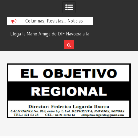
Columnas, Revistas... Noticias
ra
Llega la Mano Amiga de DIF Navojoa a la
¡En Etchojoa es Mom
y
Ampliación Beltrones con la Feria de
la Salud de Nuestra
Servicios… Desde: Redacción “El
Redacción “El Obj
Skip
l
Objetivo Regional”.
to
content