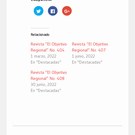
Haz
Haz
Haz
clic
clic
clic
para
para
para
compartir
compartir
compartir
en
en
en
Twitter
Facebook
Google+
(Se
(Se
(Se
Relacionado
abre
abre
abre
en
en
en
una
una
una
Revista “El Objetivo
Revista “El Objetivo
ventana
ventana
ventana
nueva)
nueva)
nueva)
Regional” No. 404
Regional” No. 407
1 marzo, 2022
1 junio, 2022
En "Destacadas"
En "Destacadas"
Revista “El Objetivo
Regional” No. 408
30 junio, 2022
En "Destacadas"