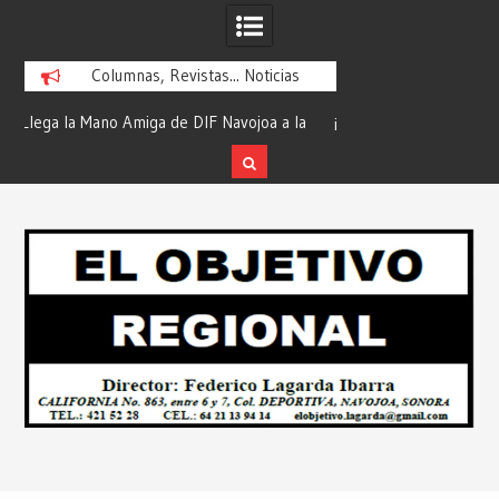
Columnas, Revistas... Noticias
la
¡En Etchojoa es Momento de Actuar por
“Compromiso Cumplid
la Salud de Nuestras Familias!… Desde:
de Huicochic”… Des
Redacción “El Objetivo Regional”.
Objetivo R
Skip
to
content