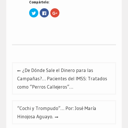
Compártelo:
Haz
Haz
Haz
clic
clic
clic
para
para
para
compartir
compartir
compartir
en
en
en
Twitter
Facebook
Google+
(Se
(Se
(Se
abre
abre
abre
en
en
en
una
una
una
ventana
ventana
ventana
nueva)
nueva)
nueva)
Navegación
¿De Dónde Sale el Dinero para las
de
Campañas?… Pacientes del IMSS: Tratados
entradas
como “Perros Callejeros”…
“Cochi y Trompudo”… Por: José María
Hinojosa Aguayo.