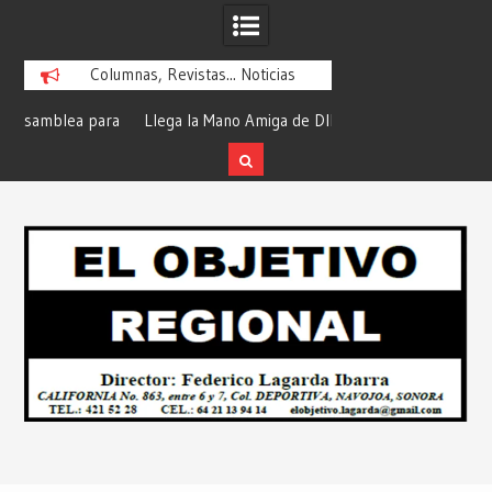
Columnas, Revistas... Noticias
ra
Llega la Mano Amiga de DIF Navojoa a la
¡En Etchojoa es Mom
y
Ampliación Beltrones con la Feria de
la Salud de Nuestra
Servicios… Desde: Redacción “El
Redacción “El Obj
Skip
l
Objetivo Regional”.
to
content