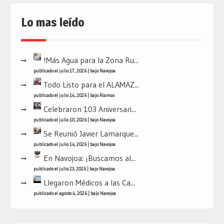
Lo mas leído
!Más Agua para la Zona Ru...
publicado el julio 17, 2026
|
bajo
Navojoa
Todo Listo para el ALAMAZ...
publicado el julio 14, 2026
|
bajo
Álamos
Celebraron 103 Aniversari...
publicado el julio 10, 2026
|
bajo
Navojoa
Se Reunió Javier Lamarque...
publicado el julio 14, 2026
|
bajo
Navojoa
En Navojoa: ¡Buscamos al...
publicado el julio 23, 2026
|
bajo
Navojoa
Llegaron Médicos a las Ca...
publicado el agosto 4, 2026
|
bajo
Navojoa