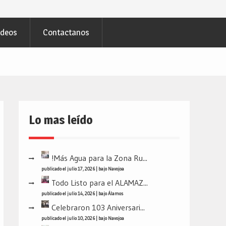
ideos
Contactanos
Lo mas leído
!Más Agua para la Zona Ru...
publicado el julio 17, 2026
|
bajo
Navojoa
Todo Listo para el ALAMAZ...
publicado el julio 14, 2026
|
bajo
Álamos
Celebraron 103 Aniversari...
publicado el julio 10, 2026
|
bajo
Navojoa