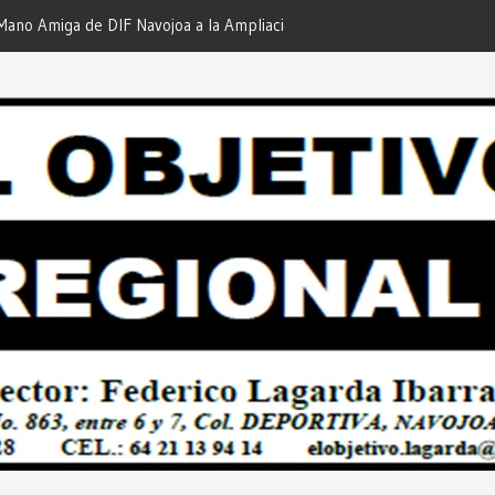
iga de DIF Navojoa a la Ampliación
¡En Etchojoa es Momento de
 Feria de Servicios… Desde: Redacción
Nuestras Familias!… Desde: 
onal”.
Regional”.