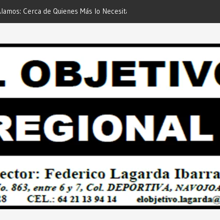
 de Quienes Más lo Necesitan… Desde:
Es María Rosario Esquer la
etivo Regional”.
AUTOMÓVIL DODGE ATTIT
PREDIAL 2026”… Desde: Red
Regional”.