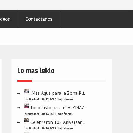
ideos
Contactanos
Lo mas leído
!Más Agua para la Zona Ru...
publicado el julio 17, 2026
|
bajo
Navojoa
Todo Listo para el ALAMAZ...
publicado el julio 14, 2026
|
bajo
Álamos
Celebraron 103 Aniversari...
publicado el julio 10, 2026
|
bajo
Navojoa