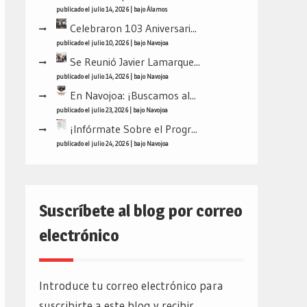
publicado el julio 14, 2026
|
bajo
Álamos
Celebraron 103 Aniversari...
publicado el julio 10, 2026
|
bajo
Navojoa
Se Reunió Javier Lamarque...
publicado el julio 14, 2026
|
bajo
Navojoa
En Navojoa: ¡Buscamos al...
publicado el julio 23, 2026
|
bajo
Navojoa
¡Infórmate Sobre el Progr...
publicado el julio 24, 2026
|
bajo
Navojoa
Suscríbete al blog por correo
electrónico
Introduce tu correo electrónico para
suscribirte a este blog y recibir