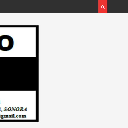
 Afortunada Ganadora del
Respalda Sector Empresarial Plan Inte
UDE de “GANA CON TU
Pavimentar Navojoa… Desde: Redacción
acción “El Objetivo
Regional”.