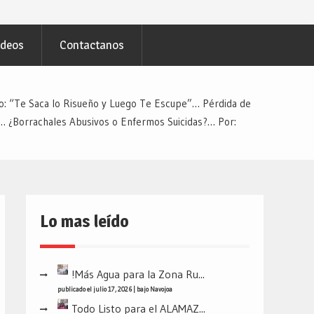
ideos
Contactanos
mo: “Te Saca lo Risueño y Luego Te Escupe”… Pérdida de
al… ¿Borrachales Abusivos o Enfermos Suicidas?… Por:
Lo mas leído
!Más Agua para la Zona Ru...
publicado el julio 17, 2026
|
bajo
Navojoa
Todo Listo para el ALAMAZ...