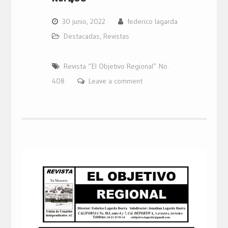
30 junio, 2022
federico lagarda
Destacadas
,
Revistas
Revista “El Objetivo Regional” No.
408
Leave a comment