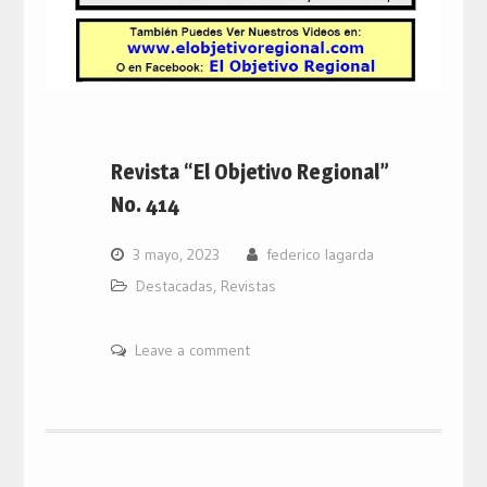
Revista “El Objetivo Regional”
No. 414
3 mayo, 2023
federico lagarda
Destacadas
,
Revistas
Leave a comment