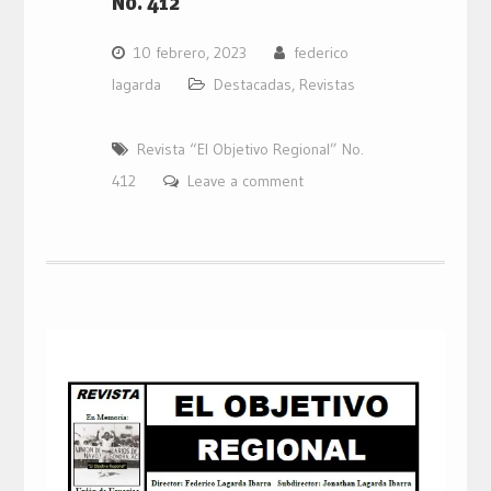
No. 412
10 febrero, 2023
federico
lagarda
Destacadas
,
Revistas
Revista “El Objetivo Regional” No.
412
Leave a comment