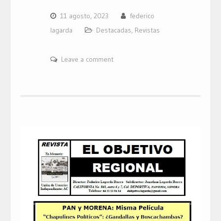
11 agosto, 2023
federico
lagarda
Destacadas
,
Revistas
Leave a comment