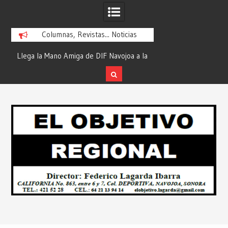
Columnas, Revistas... Noticias
la
¡En Etchojoa es Momento de Actuar por
“Compromiso Cumplid
la Salud de Nuestras Familias!… Desde:
de Huicochic”… Des
Redacción “El Objetivo Regional”.
Objetivo R
Skip
to
content