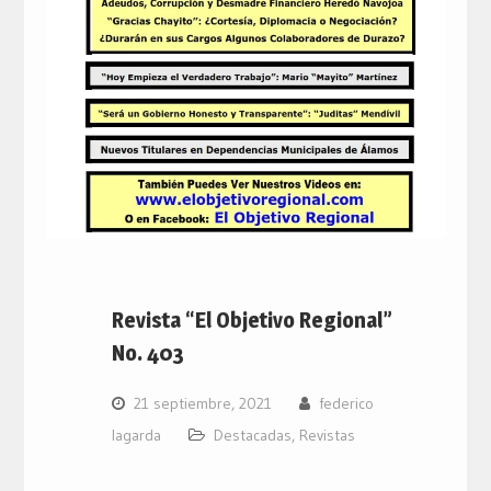
Revista “El Objetivo Regional”
No. 403
21 septiembre, 2021
federico
lagarda
Destacadas
,
Revistas