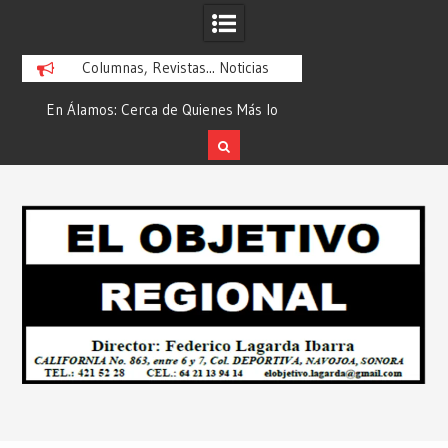
Columnas, Revistas... Noticias
En Álamos: Cerca de Quienes Más lo
Es María Rosario Es
ad
Necesitan… Desde: Redacción “El
Ganadora del A
Objetivo Regional”.
ATTITUDE de “GAN
Skip
2026”… Desde: Reda
to
Regio
content