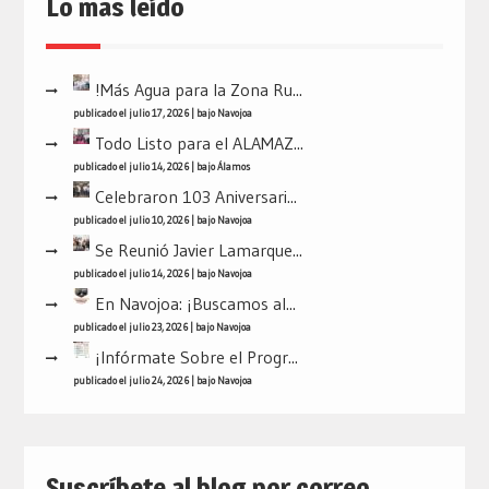
Lo mas leído
!Más Agua para la Zona Ru...
publicado el julio 17, 2026
|
bajo
Navojoa
Todo Listo para el ALAMAZ...
publicado el julio 14, 2026
|
bajo
Álamos
Celebraron 103 Aniversari...
publicado el julio 10, 2026
|
bajo
Navojoa
Se Reunió Javier Lamarque...
publicado el julio 14, 2026
|
bajo
Navojoa
En Navojoa: ¡Buscamos al...
publicado el julio 23, 2026
|
bajo
Navojoa
¡Infórmate Sobre el Progr...
publicado el julio 24, 2026
|
bajo
Navojoa
Suscríbete al blog por correo