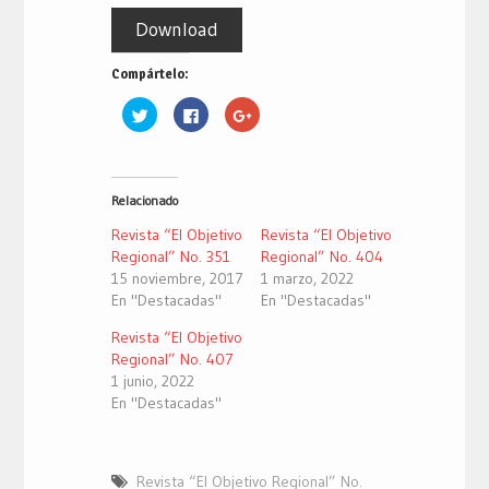
Download
Compártelo:
Haz
Haz
Haz
clic
clic
clic
para
para
para
compartir
compartir
compartir
en
en
en
Twitter
Facebook
Google+
(Se
(Se
(Se
Relacionado
abre
abre
abre
en
en
en
una
una
una
Revista “El Objetivo
Revista “El Objetivo
ventana
ventana
ventana
nueva)
nueva)
nueva)
Regional” No. 351
Regional” No. 404
15 noviembre, 2017
1 marzo, 2022
En "Destacadas"
En "Destacadas"
Revista “El Objetivo
Regional” No. 407
1 junio, 2022
En "Destacadas"
Revista “El Objetivo Regional” No.