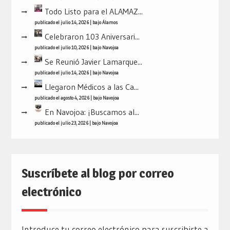
Todo Listo para el ALAMAZ...
publicado el julio 14, 2026
|
bajo
Álamos
Celebraron 103 Aniversari...
publicado el julio 10, 2026
|
bajo
Navojoa
Se Reunió Javier Lamarque...
publicado el julio 14, 2026
|
bajo
Navojoa
Llegaron Médicos a las Ca...
publicado el agosto 4, 2026
|
bajo
Navojoa
En Navojoa: ¡Buscamos al...
publicado el julio 23, 2026
|
bajo
Navojoa
Suscríbete al blog por correo
electrónico
Introduce tu correo electrónico para suscribirte a