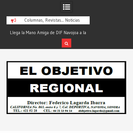
Columnas, Revistas... Noticias
la
¡En Etchojoa es Momento de Actuar por
“Compromiso Cumplid
la Salud de Nuestras Familias!… Desde:
de Huicochic”… Des
Redacción “El Objetivo Regional”.
Objetivo R
Skip
to
content