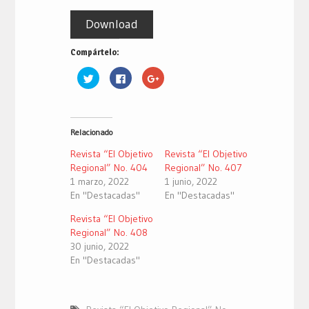
Download
Compártelo:
Haz
Haz
Haz
clic
clic
clic
para
para
para
compartir
compartir
compartir
en
en
en
Twitter
Facebook
Google+
(Se
(Se
(Se
Relacionado
abre
abre
abre
en
en
en
una
una
una
Revista “El Objetivo
Revista “El Objetivo
ventana
ventana
ventana
nueva)
nueva)
nueva)
Regional” No. 404
Regional” No. 407
1 marzo, 2022
1 junio, 2022
En "Destacadas"
En "Destacadas"
Revista “El Objetivo
Regional” No. 408
30 junio, 2022
En "Destacadas"