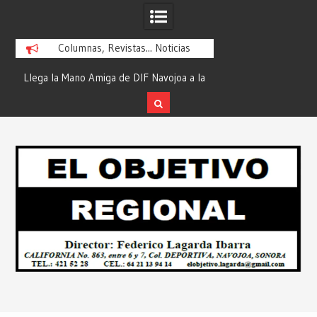
Columnas, Revistas... Noticias
ra
Llega la Mano Amiga de DIF Navojoa a la
¡En Etchojoa es Mom
y
Ampliación Beltrones con la Feria de
la Salud de Nuestra
Servicios… Desde: Redacción “El
Redacción “El Obj
Skip
l
Objetivo Regional”.
to
content