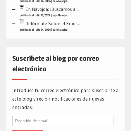
publicado el julio 14, 2026
|
bajo
Navojoa
En Navojoa: ¡Buscamos al...
publicado el julio 23, 2026
|
bajo
Navojoa
¡Infórmate Sobre el Progr...
publicado el julio 24, 2026
|
bajo
Navojoa
Suscríbete al blog por correo
electrónico
Introduce tu correo electrónico para suscribirte a
este blog y recibir notificaciones de nuevas
entradas.
Dirección
de