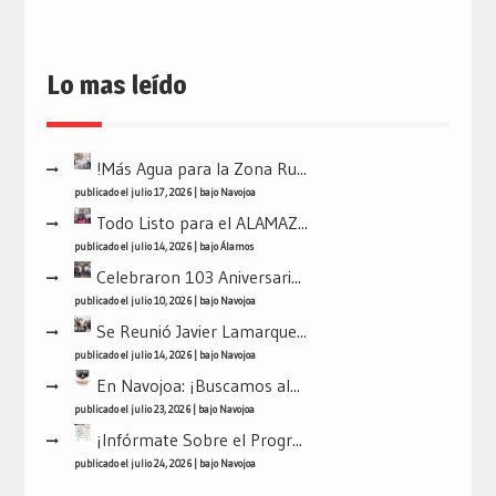
Lo mas leído
!Más Agua para la Zona Ru...
publicado el julio 17, 2026
|
bajo
Navojoa
Todo Listo para el ALAMAZ...
publicado el julio 14, 2026
|
bajo
Álamos
Celebraron 103 Aniversari...
publicado el julio 10, 2026
|
bajo
Navojoa
Se Reunió Javier Lamarque...
publicado el julio 14, 2026
|
bajo
Navojoa
En Navojoa: ¡Buscamos al...
publicado el julio 23, 2026
|
bajo
Navojoa
¡Infórmate Sobre el Progr...
publicado el julio 24, 2026
|
bajo
Navojoa