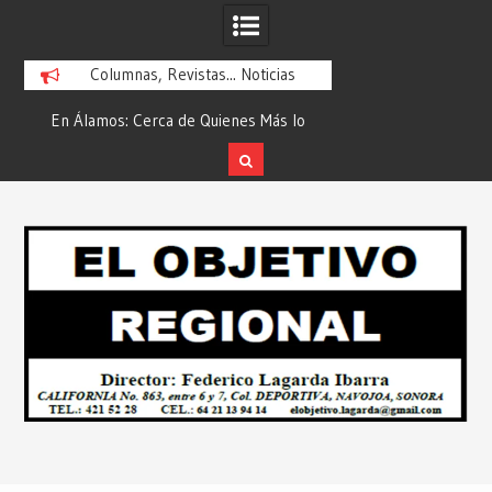
Columnas, Revistas... Noticias
En Álamos: Cerca de Quienes Más lo
Es María Rosario Es
ad
Necesitan… Desde: Redacción “El
Ganadora del A
Objetivo Regional”.
ATTITUDE de “GAN
Skip
2026”… Desde: Reda
to
Regio
content