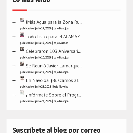
!Más Agua para la Zona Ru...
publicado el julio 17, 2026
|
bajo
Navojoa
Todo Listo para el ALAMAZ...
publicado el julio 14, 2026
|
bajo
Álamos
Celebraron 103 Aniversari...
publicado el julio 10, 2026
|
bajo
Navojoa
Se Reunió Javier Lamarque...
publicado el julio 14, 2026
|
bajo
Navojoa
En Navojoa: ¡Buscamos al...
publicado el julio 23, 2026
|
bajo
Navojoa
¡Infórmate Sobre el Progr...
publicado el julio 24, 2026
|
bajo
Navojoa
Suscríbete al blog por correo