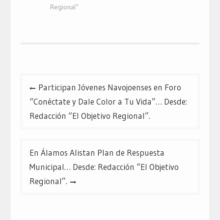
en
en
en
Regional”
una
una
una
ventana
ventana
ventana
nueva)
nueva)
nueva)
Navegación
Participan Jóvenes Navojoenses en Foro
de
“Conéctate y Dale Color a Tu Vida”… Desde:
entradas
Redacción “El Objetivo Regional”.
En Álamos Alistan Plan de Respuesta
Municipal… Desde: Redacción “El Objetivo
Regional”.