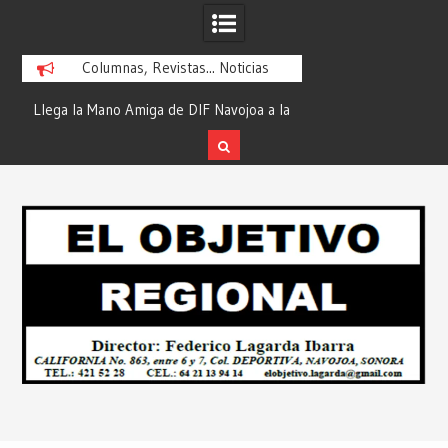
Columnas, Revistas... Noticias
ra
Llega la Mano Amiga de DIF Navojoa a la
¡En Etchojoa es Mom
y
Ampliación Beltrones con la Feria de
la Salud de Nuestra
Servicios… Desde: Redacción “El
Redacción “El Obj
Skip
l
Objetivo Regional”.
to
content