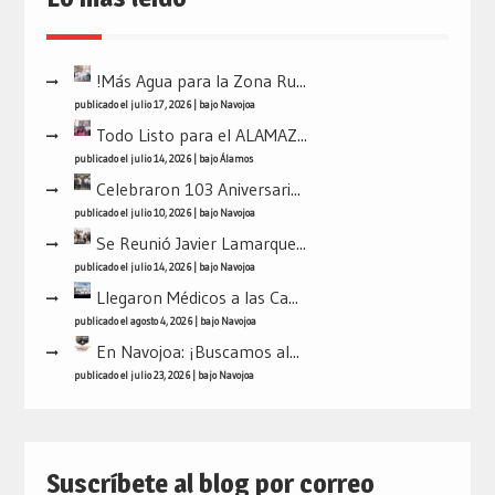
!Más Agua para la Zona Ru...
publicado el julio 17, 2026
|
bajo
Navojoa
Todo Listo para el ALAMAZ...
publicado el julio 14, 2026
|
bajo
Álamos
Celebraron 103 Aniversari...
publicado el julio 10, 2026
|
bajo
Navojoa
Se Reunió Javier Lamarque...
publicado el julio 14, 2026
|
bajo
Navojoa
Llegaron Médicos a las Ca...
publicado el agosto 4, 2026
|
bajo
Navojoa
En Navojoa: ¡Buscamos al...
publicado el julio 23, 2026
|
bajo
Navojoa
Suscríbete al blog por correo