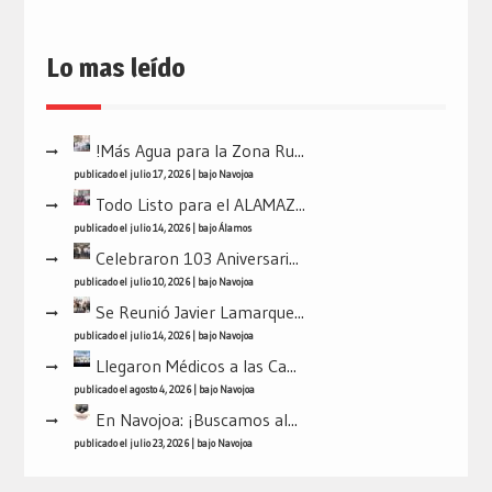
Lo mas leído
!Más Agua para la Zona Ru...
publicado el julio 17, 2026
|
bajo
Navojoa
Todo Listo para el ALAMAZ...
publicado el julio 14, 2026
|
bajo
Álamos
Celebraron 103 Aniversari...
publicado el julio 10, 2026
|
bajo
Navojoa
Se Reunió Javier Lamarque...
publicado el julio 14, 2026
|
bajo
Navojoa
Llegaron Médicos a las Ca...
publicado el agosto 4, 2026
|
bajo
Navojoa
En Navojoa: ¡Buscamos al...
publicado el julio 23, 2026
|
bajo
Navojoa