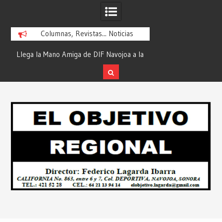
Columnas, Revistas... Noticias
ra
Llega la Mano Amiga de DIF Navojoa a la
¡En Etchojoa es Mom
y
Ampliación Beltrones con la Feria de
la Salud de Nuestra
Servicios… Desde: Redacción “El
Redacción “El Obj
Skip
l
Objetivo Regional”.
to
content