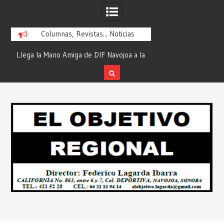
Columnas, Revistas... Noticias
ra
Llega la Mano Amiga de DIF Navojoa a la
¡En Etchojoa es Mom
y
Ampliación Beltrones con la Feria de
la Salud de Nuestra
Servicios… Desde: Redacción “El
Redacción “El Obj
Skip
l
Objetivo Regional”.
to
content