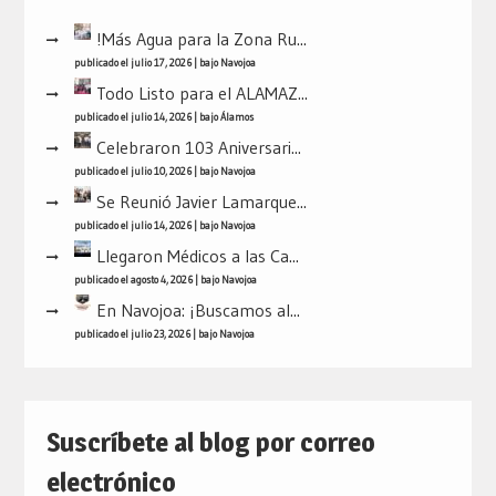
!Más Agua para la Zona Ru...
publicado el julio 17, 2026
|
bajo
Navojoa
Todo Listo para el ALAMAZ...
publicado el julio 14, 2026
|
bajo
Álamos
Celebraron 103 Aniversari...
publicado el julio 10, 2026
|
bajo
Navojoa
Se Reunió Javier Lamarque...
publicado el julio 14, 2026
|
bajo
Navojoa
Llegaron Médicos a las Ca...
publicado el agosto 4, 2026
|
bajo
Navojoa
En Navojoa: ¡Buscamos al...
publicado el julio 23, 2026
|
bajo
Navojoa
Suscríbete al blog por correo
electrónico