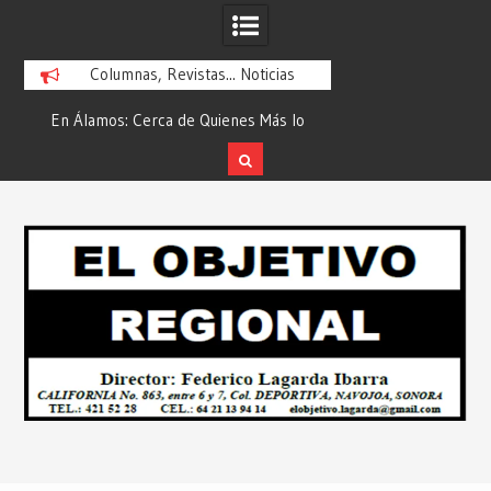
Columnas, Revistas... Noticias
En Álamos: Cerca de Quienes Más lo
Es María Rosario Es
ad
Necesitan… Desde: Redacción “El
Ganadora del A
Objetivo Regional”.
ATTITUDE de “GAN
Skip
2026”… Desde: Reda
to
Regio
content