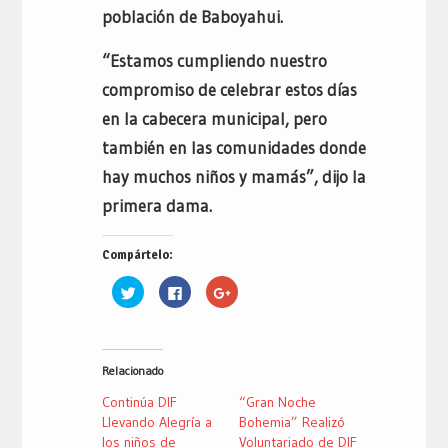
población de Baboyahui.
“Estamos cumpliendo nuestro
compromiso de celebrar estos días
en la cabecera municipal, pero
también en las comunidades donde
hay muchos niños y mamás”, dijo la
primera dama.
Compártelo:
Haz
Haz
Haz
clic
clic
clic
para
para
para
compartir
compartir
compartir
en
en
en
Twitter
Facebook
Google+
(Se
(Se
(Se
Relacionado
abre
abre
abre
en
en
en
una
una
una
Continúa DIF
“Gran Noche
ventana
ventana
ventana
nueva)
nueva)
nueva)
Llevando Alegría a
Bohemia” Realizó
los niños de
Voluntariado de DIF