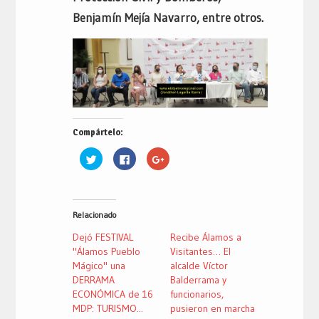
Benjamín Mejía Navarro, entre otros.
Compártelo:
Haz
Haz
Haz
clic
clic
clic
para
para
para
compartir
compartir
compartir
en
en
en
Twitter
Facebook
Google+
(Se
(Se
(Se
Relacionado
abre
abre
abre
en
en
en
una
una
una
Dejó FESTIVAL
Recibe Álamos a
ventana
ventana
ventana
nueva)
nueva)
nueva)
"Álamos Pueblo
Visitantes… El
Mágico" una
alcalde Víctor
DERRAMA
Balderrama y
ECONÓMICA de 16
funcionarios,
MDP: TURISMO...
pusieron en marcha