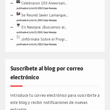
Celebraron 103 Aniversari...
publicado el julio 10, 2026
|
bajo
Navojoa
Se Reunió Javier Lamarque...
publicado el julio 14, 2026
|
bajo
Navojoa
En Navojoa: ¡Buscamos al...
publicado el julio 23, 2026
|
bajo
Navojoa
¡Infórmate Sobre el Progr...
publicado el julio 24, 2026
|
bajo
Navojoa
Suscríbete al blog por correo
electrónico
Introduce tu correo electrónico para suscribirte a
este blog y recibir notificaciones de nuevas
entradas.