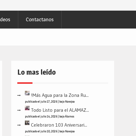
ideos
Contactanos
Lo mas leído
!Más Agua para la Zona Ru...
publicado el julio 17, 2026
|
bajo
Navojoa
Todo Listo para el ALAMAZ...
publicado el julio 14, 2026
|
bajo
Álamos
Celebraron 103 Aniversari...
publicado el julio 10, 2026
|
bajo
Navojoa