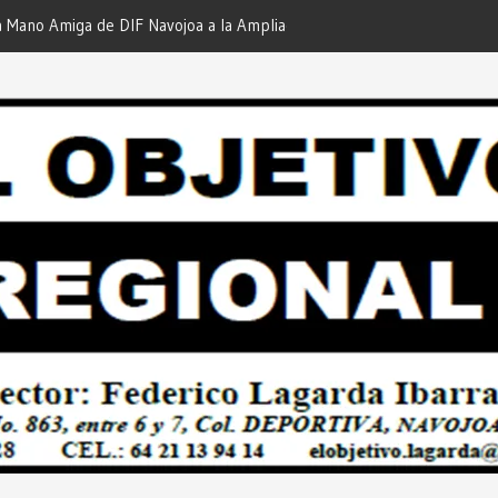
iga de DIF Navojoa a la Ampliación
¡En Etchojoa es Momento de
 Feria de Servicios… Desde: Redacción
Nuestras Familias!… Desde: 
onal”.
Regional”.