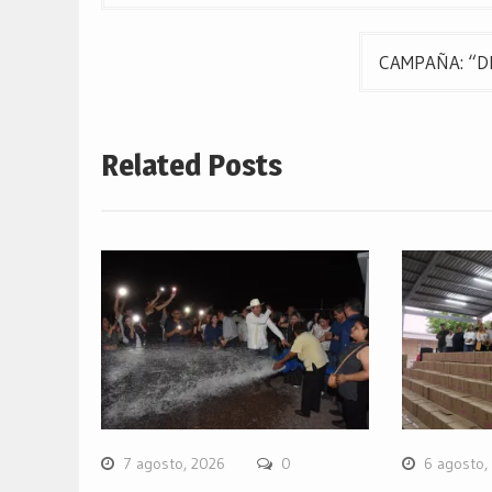
de
entradas
CAMPAÑA: “DE
Related Posts
7 agosto, 2026
0
6 agosto,