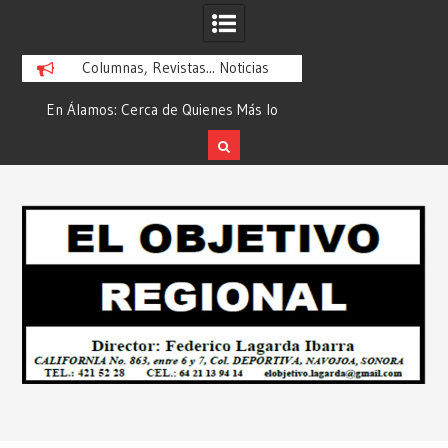
Columnas, Revistas... Noticias
En Álamos: Cerca de Quienes Más lo
Es María Rosario Es
ad
Necesitan… Desde: Redacción “El
Ganadora del A
Objetivo Regional”.
ATTITUDE de “GAN
Skip
2026”… Desde: Reda
to
Regio
content